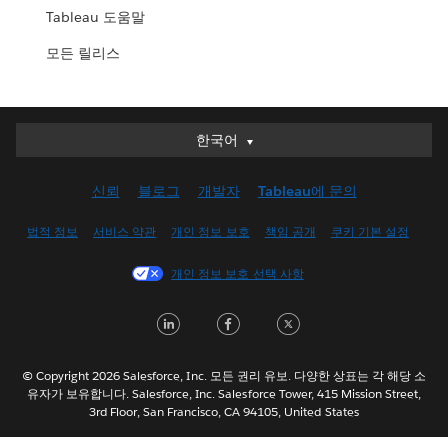
Tableau 도움말
모든 릴리스
한국어
한국어
Deutsch
신뢰
블로그
개발자
Tableau에 문의
English (UK)
English (US)
법적 정보
서비스 약관
개인 정보 보호
책임 공개
쿠키 기본 설정
Español
개인 정보 보호 선택 사항
Français (Canada)
Français (France)
LinkedIn
Facebook
Twitter
Italiano
日本語
© Copyright 2026 Salesforce, Inc. 모든 권리 유보. 다양한 상표는 각 해당 소
Nederlands
유자가 보유합니다. Salesforce, Inc. Salesforce Tower, 415 Mission Street,
3rd Floor, San Francisco, CA 94105, United States
Português
Svenska