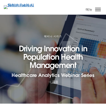
주
요
메뉴
콘
텐
츠
로
건
웨비나 시리즈
너
Driving Innovation in
뛰
기
Population Health
Management
Healthcare Analytics Webinar Series
공유