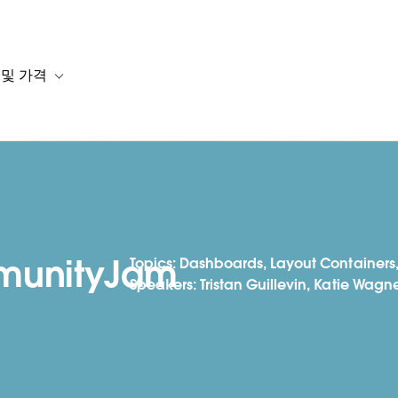
 및 가격
or 솔루션
b-navigation for 리소스
Toggle sub-navigation for 계획 및 가격
unityJam
Topics: Dashboards, Layout Containers
Speakers: Tristan Guillevin, Katie Wag