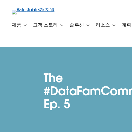
주
요
콘
텐
제품
고객 스토리
솔루션
리소스
계획
Toggle sub-navigation for 제품
Toggle sub-navigation for 고객 스토리
Toggle sub-navigation f
Toggle su
츠
로
건
너
뛰
기
The
#DataFamComm
Ep. 5