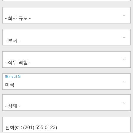
주
국가/지역
소