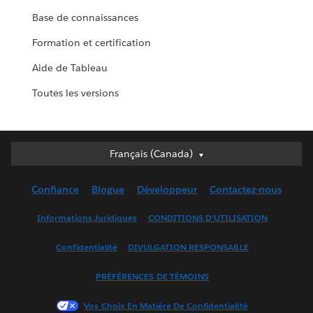
Base de connaissances
Formation et certification
Aide de Tableau
Toutes les versions
Français (Canada)
Français (Canada)
Deutsch
Confiance
Blogue
Développeur
Contactez-nous
English (UK)
English (US)
Informations Juridiques
CONDITIONS D’UTILISATION
Español
Confidentialité
DIVULGATION RESPONSABLE
Français (France)
Italiano
PRÉFÉRENCES DE TÉMOINS
日本語
Vos Choix En Matière De Confidentialité
한국어