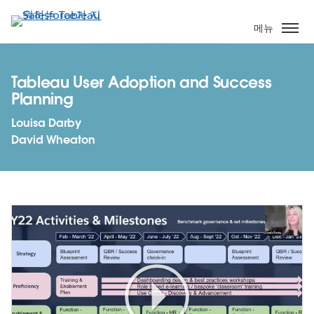
주
요
메뉴
콘
텐
츠
Tableau User Adoption and Success
로
Planning
건
Louisa Darby
너
David Wheaton
뛰
기