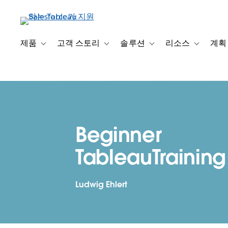
주
요
콘
텐
제품
고객 스토리
솔루션
리소스
계획
Toggle sub-navigation for 제품
Toggle sub-navigation for 고객 스토리
Toggle sub-navigation f
Toggle su
츠
로
건
너
뛰
기
Beginner
TableauTraining
Ludwig Ehlert