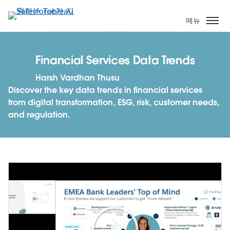
주
요
메뉴
콘
텐
츠
Financial Services Data Trends
로
Harsh Vardhan Thusu
건
Discover the key data trends in financial services
너
from digital transformation, ESG, risk, customer needs,
뛰
and regulation.
기