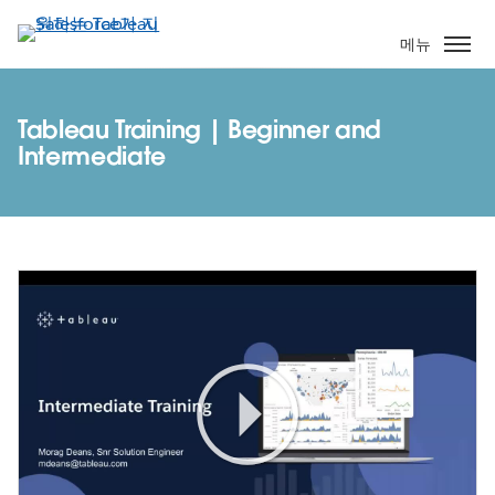
주
요
메뉴
콘
텐
츠
Tableau Training | Beginner and
로
Intermediate
건
너
뛰
기
Play