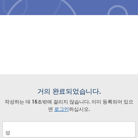
Play
거의 완료되었습니다.
Play
Play
Play
작성하는 데 15초밖에 걸리지 않습니다. 이미 등록되어 있으
Customer Spotlight: Lupin Pharma
Video
면
로그인
하십시오.
Empower your organization to build and streamline
Keynote: Data Driven Healthcare
Video
Video
Video
an analytics practice across the sales enterprise.
Learn how pharma organizations can use
with Pfizer