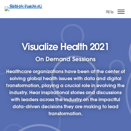
주
요
메뉴
콘
텐
츠
로
Visualize Health 2021
건
너
On Demand Sessions
뛰
기
Healthcare organizations have been at the center of
solving global health issues with data and digital
transformation, playing a crucial role in evolving the
industry. Hear inspirational stories and discussions
with leaders across the industry on the impactful
data-driven decisions they are making to lead
transformation.