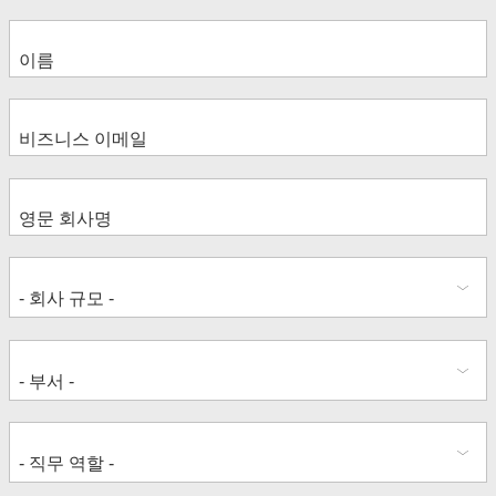
visualizations to analyze product profitability,
efficiently manage inventory, and empower the
remote workforce with data.
Cardinal Health: 디지털 전환에 중추
적인 역할을 하는 데이터 리터러시