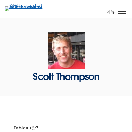
주
요
메뉴
콘
텐
츠
로
건
너
뛰
기
Scott Thompson
Tableau란?