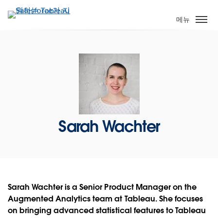
주
요
메뉴
콘
텐
츠
로
건
너
뛰
기
Sarah Wachter
Sarah Wachter is a Senior Product Manager on the
Augmented Analytics team at Tableau. She focuses
on bringing advanced statistical features to Tableau