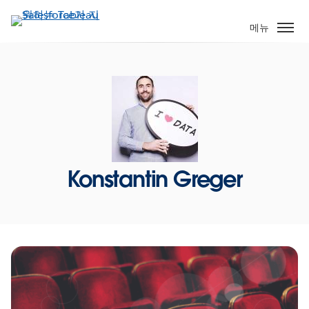
주
요
메뉴
콘
텐
츠
로
건
너
뛰
기
Konstantin Greger