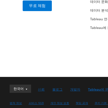
데이터 문화
무료 체험
데이터 분석
Tableau 
Tableau에
한국어
한국어
신뢰
블로그
개발자
Tableau에 
Deutsch
English (UK)
법적 정보
서비스 약관
개인 정보 보호
책임 공개
쿠키 기본