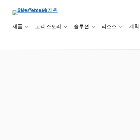
주
요
콘
텐
제품
고객 스토리
솔루션
리소스
계획
Toggle sub-navigation for 제품
Toggle sub-navigation for 고객 스토리
Toggle sub-navigation f
Toggle su
츠
로
건
너
뛰
기