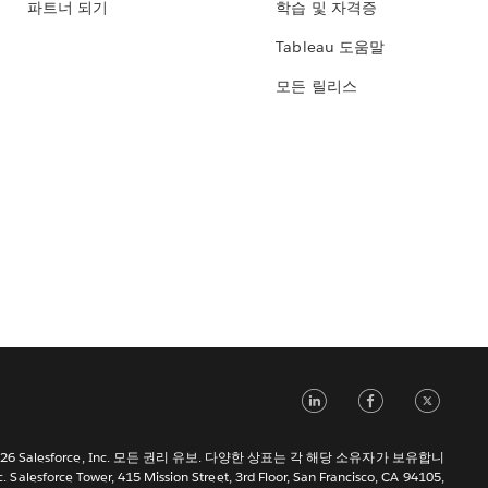
파트너 되기
학습 및 자격증
Tableau 도움말
모든 릴리스
LinkedIn
Face
Tw
 2026 Salesforce, Inc. 모든 권리 유보. 다양한 상표는 각 해당 소유자가 보유합니
c. Salesforce Tower, 415 Mission Street, 3rd Floor, San Francisco, CA 94105,