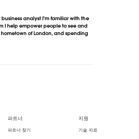
r business analyst I'm familiar with the
eam I help empower people to see and
new hometown of London, and spending
파트너
지원
파트너 찾기
기술 자료