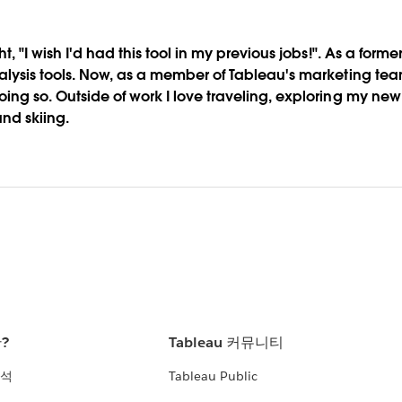
, "I wish I'd had this tool in my previous jobs!". As a forme
nalysis tools. Now, as a member of Tableau's marketing t
oing so. Outside of work I love traveling, exploring my 
and skiing.
란?
Tableau 커뮤니티
분석
Tableau Public