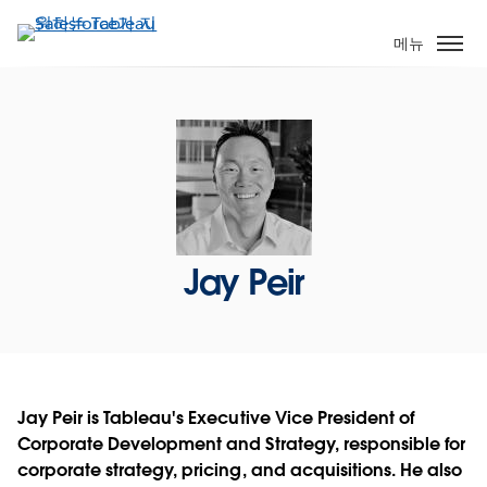
주
요
메뉴
콘
텐
츠
로
건
너
뛰
기
Jay Peir
Jay Peir is Tableau's Executive Vice President of
Corporate Development and Strategy, responsible for
corporate strategy, pricing, and acquisitions. He also