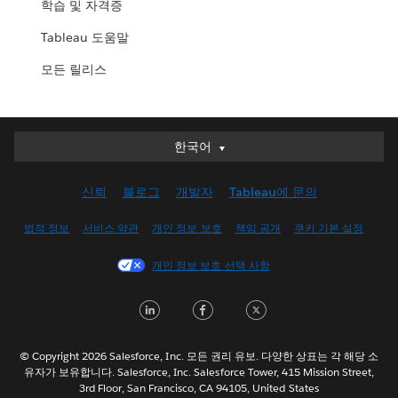
학습 및 자격증
Tableau 도움말
모든 릴리스
한국어
한국어
Deutsch
신뢰
블로그
개발자
Tableau에 문의
English (UK)
English (US)
법적 정보
서비스 약관
개인 정보 보호
책임 공개
쿠키 기본 설정
Español
개인 정보 보호 선택 사항
Français (Canada)
Français (France)
LinkedIn
Facebook
Twitter
Italiano
日本語
© Copyright 2026 Salesforce, Inc. 모든 권리 유보. 다양한 상표는 각 해당 소
Nederlands
유자가 보유합니다. Salesforce, Inc. Salesforce Tower, 415 Mission Street,
3rd Floor, San Francisco, CA 94105, United States
Português