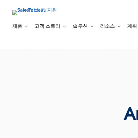
주
요
콘
텐
제품
고객 스토리
솔루션
리소스
계획
Toggle sub-navigation for 제품
Toggle sub-navigation for 고객 스토리
Toggle sub-navigation f
Toggle su
츠
로
건
너
뛰
기
A