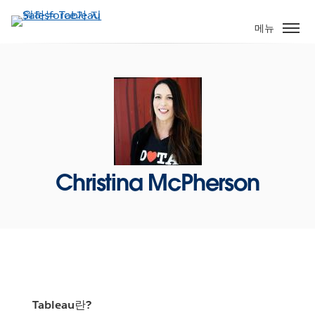
주
요
메뉴
콘
텐
츠
로
건
너
뛰
기
Christina McPherson
Tableau란?