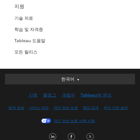
지원
기술 자료
학습 및 자격증
Tableau 도움말
모든 릴리스
한국어
한국어
Deutsch
신뢰
블로그
개발자
Tableau에 문의
English (UK)
English (US)
법적 정보
서비스 약관
개인 정보 보호
책임 공개
쿠키 기본 설정
Español
개인 정보 보호 선택 사항
Français (Canada)
Français (France)
LinkedIn
Facebook
Twitter
Italiano