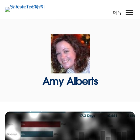
주
요
메뉴
콘
텐
츠
로
건
너
뛰
기
Amy Alberts