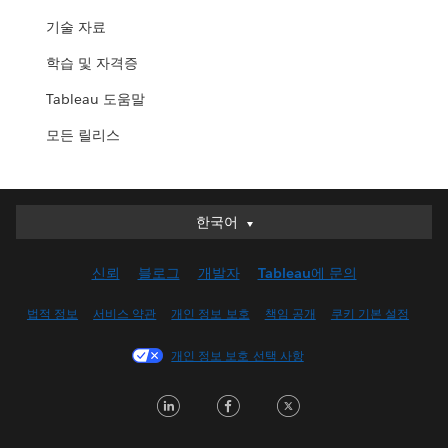
기술 자료
학습 및 자격증
Tableau 도움말
모든 릴리스
한국어
한국어
Deutsch
신뢰
블로그
개발자
Tableau에 문의
English (UK)
English (US)
법적 정보
서비스 약관
개인 정보 보호
책임 공개
쿠키 기본 설정
Español
개인 정보 보호 선택 사항
Français (Canada)
Français (France)
LinkedIn
Facebook
Twitter
Italiano
日本語