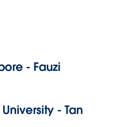
apore -
Fauzi
niversity -
Tan