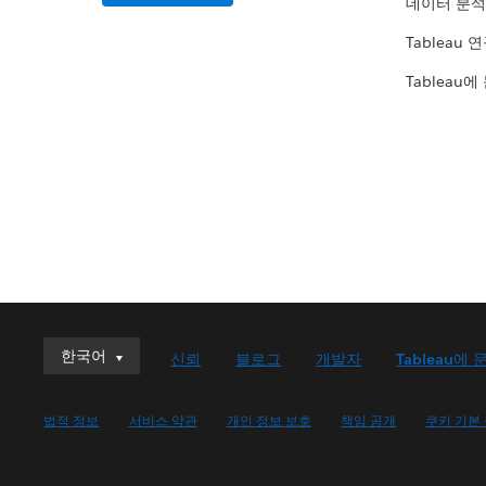
데이터 분석
Tableau 
Tableau에
한국어
한국어
신뢰
블로그
개발자
Tableau에 
Deutsch
English (UK)
법적 정보
서비스 약관
개인 정보 보호
책임 공개
쿠키 기본
English (US)
Español