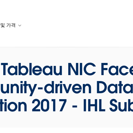
 및 가격
or 솔루션
b-navigation for 리소스
Toggle sub-navigation for 계획 및 가격
Tableau NIC Face
ity-driven Data 
ion 2017 - IHL Su