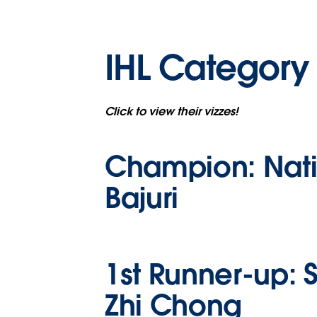
IHL Category 
Click to view their vizzes!
Champion:
Nati
Bajuri
1st Runner-up:
S
Zhi Chong