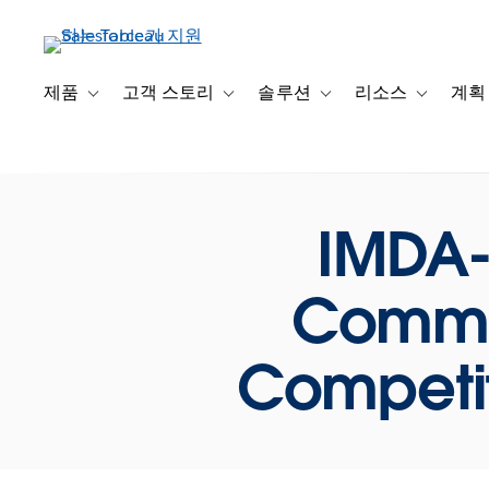
주
요
콘
텐
제품
고객 스토리
솔루션
리소스
계획
Toggle sub-navigation for 제품
Toggle sub-navigation for 고객 스토리
Toggle sub-navigation f
Toggle su
츠
로
건
너
뛰
IMDA-
기
Commun
Competit