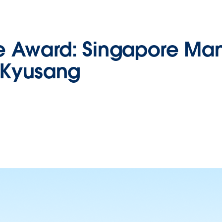
e Award:
Singapore Ma
 Kyusang