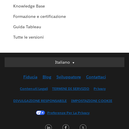
Knowledge Base
Formazione e certificazione
Guida Tableau
Tutte le versioni
Italiano
Italiano
Deutsch
Fiducia
Blog
Sviluppatore
Contattaci
English (UK)
English (US)
Contenuti Legali
TERMINI DI SERVIZIO
Privacy
Español
DIVULGAZIONE RESPONSABILE
IMPOSTAZIONI COOKIE
Français (Canada)
Français (France)
Preferenze Per La Privacy
日本語
L
F
T
한국어