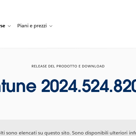
rse
Piani e prezzi
e dei clienti
navigation for Soluzioni
Toggle sub-navigation for Risorse
Toggle sub-navigation for Piani e prezzi
RELEASE DEL PRODOTTO E DOWNLOAD
ntune 2024.524.82
ti sono elencati su questo sito. Sono disponibili ulteriori info