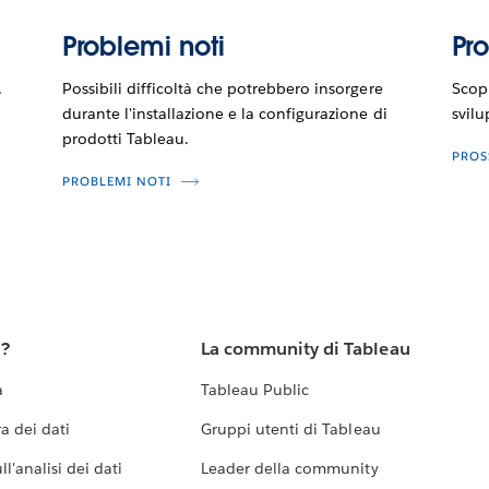
Problemi noti
Pr
.
Possibili difficoltà che potrebbero insorgere
Scopr
durante l'installazione e la configurazione di
svilu
prodotti Tableau.
PROS
PROBLEMI NOTI
u?
La community di Tableau
a
Tableau Public
a dei dati
Gruppi utenti di Tableau
l'analisi dei dati
Leader della community