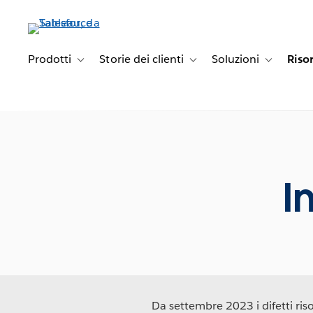
Passa
a
contenuto
principale
Prodotti
Storie dei clienti
Soluzioni
Riso
Toggle sub-navigation for Prodotti
Toggle sub-navigation for Stori
Toggle sub-
I
Da settembre 2023 i difetti risol