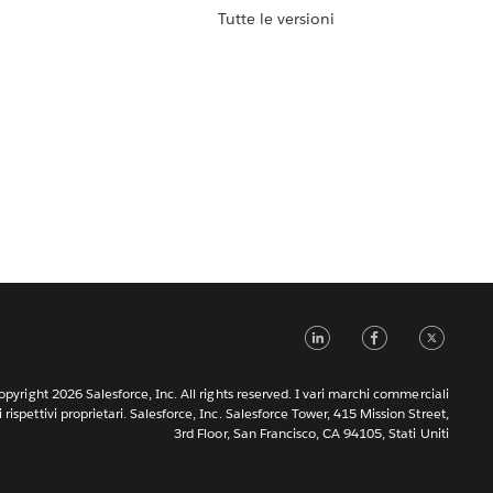
Tutte le versioni
LinkedIn
Faceb
Tw
pyright 2026 Salesforce, Inc. All rights reserved. I vari marchi commerciali
rispettivi proprietari. Salesforce, Inc. Salesforce Tower, 415 Mission Street,
3rd Floor, San Francisco, CA 94105, Stati Uniti