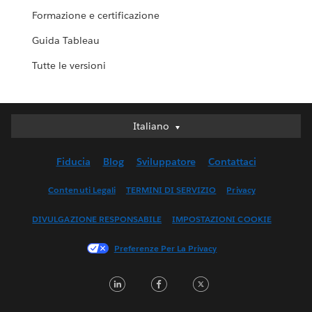
Formazione e certificazione
Guida Tableau
Tutte le versioni
Italiano
Italiano
Deutsch
Fiducia
Blog
Sviluppatore
Contattaci
English (UK)
English (US)
Contenuti Legali
TERMINI DI SERVIZIO
Privacy
Español
DIVULGAZIONE RESPONSABILE
IMPOSTAZIONI COOKIE
Français (Canada)
Français (France)
Preferenze Per La Privacy
日本語
LinkedIn
Facebook
Twitter
한국어
Nederlands