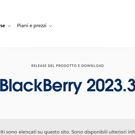
rse
Piani e prezzi
e dei clienti
navigation for Soluzioni
Toggle sub-navigation for Risorse
Toggle sub-navigation for Piani e prezzi
RELEASE DEL PRODOTTO E DOWNLOAD
BlackBerry 2023.
ti sono elencati su questo sito. Sono disponibili ulteriori info