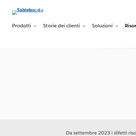
Passa
a
contenuto
principale
Prodotti
Storie dei clienti
Soluzioni
Riso
Toggle sub-navigation for Prodotti
Toggle sub-navigation for Stori
Toggle sub-
Da settembre 2023 i difetti risol