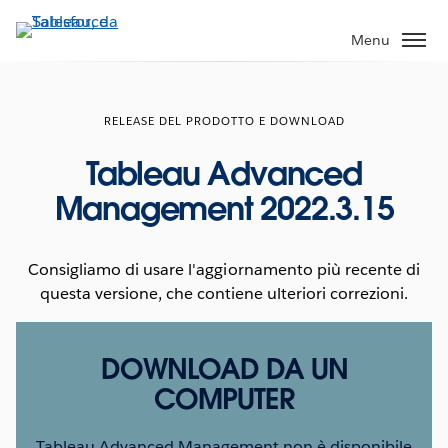
Passa
a
Menu
contenuto
principale
RELEASE DEL PRODOTTO E DOWNLOAD
Tableau Advanced
Management 2022.3.15
Consigliamo di usare l'aggiornamento più recente di
questa versione, che contiene ulteriori correzioni.
DOWNLOAD DA UN
COMPUTER
Tableau Advanced Management non è disponibile