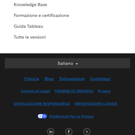
Knowledge Base
Formazione e certificazione
Guida Tableau
Tutte le versioni
Italiano
Italiano
Deutsch
Fiducia
Blog
Sviluppatore
Contattaci
English (UK)
English (US)
Contenuti Legali
TERMINI DI SERVIZIO
Privacy
Español
DIVULGAZIONE RESPONSABILE
IMPOSTAZIONI COOKIE
Français (Canada)
Français (France)
Preferenze Per La Privacy
日本語
L
F
T
한국어