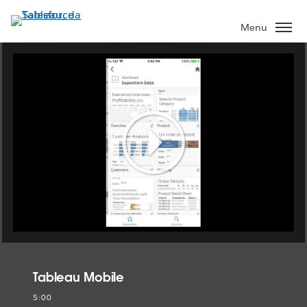
Passa
a
Menu
contenuto
principale
Play
Video
Tableau Mobile
5:00