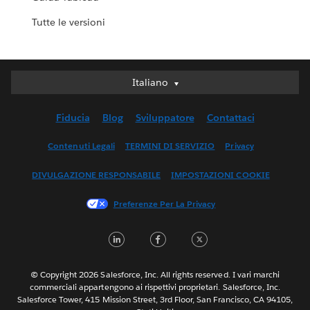
Tutte le versioni
Italiano
Italiano
Deutsch
Fiducia
Blog
Sviluppatore
Contattaci
English (UK)
English (US)
Contenuti Legali
TERMINI DI SERVIZIO
Privacy
Español
DIVULGAZIONE RESPONSABILE
IMPOSTAZIONI COOKIE
Français (Canada)
Français (France)
Preferenze Per La Privacy
日本語
LinkedIn
Facebook
Twitter
한국어
Nederlands
Português
© Copyright 2026 Salesforce, Inc. All rights reserved. I vari marchi
commerciali appartengono ai rispettivi proprietari. Salesforce, Inc.
Svenska
Salesforce Tower, 415 Mission Street, 3rd Floor, San Francisco, CA 94105,