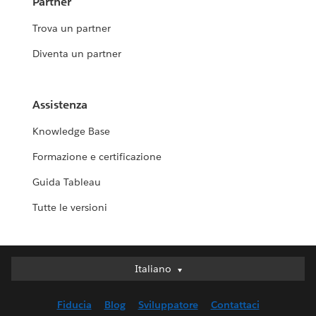
Partner
Trova un partner
Diventa un partner
Assistenza
Knowledge Base
Formazione e certificazione
Guida Tableau
Tutte le versioni
Italiano
Italiano
Deutsch
Fiducia
Blog
Sviluppatore
Contattaci
English (UK)