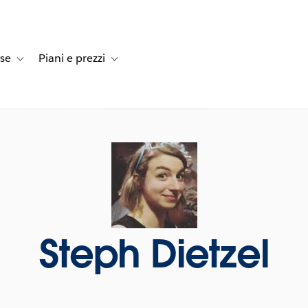
rse
Piani e prezzi
e dei clienti
navigation for Soluzioni
Toggle sub-navigation for Risorse
Toggle sub-navigation for Piani e prezzi
Steph Dietzel