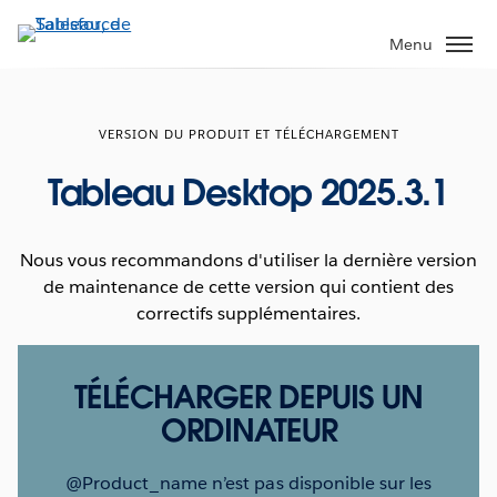
Aller
au
Menu
contenu
principal
VERSION DU PRODUIT ET TÉLÉCHARGEMENT
Tableau Desktop 2025.3.1
Nous vous recommandons d'utiliser la dernière version
de maintenance de cette version qui contient des
correctifs supplémentaires.
TÉLÉCHARGER DEPUIS UN
ORDINATEUR
@Product_name n’est pas disponible sur les