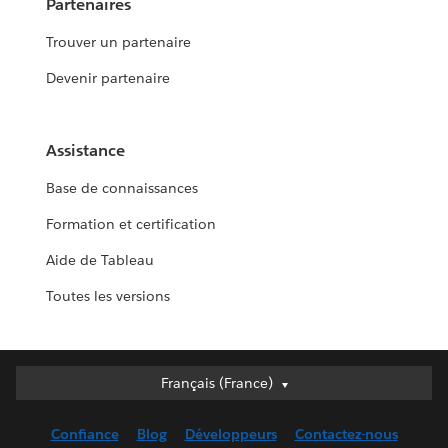
Partenaires
Trouver un partenaire
Devenir partenaire
Assistance
Base de connaissances
Formation et certification
Aide de Tableau
Toutes les versions
Français (France)
Français (France)
Deutsch
Confiance
Blog
Développeurs
Contactez-nous
English (UK)