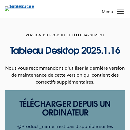
Aller
au
Menu
contenu
principal
VERSION DU PRODUIT ET TÉLÉCHARGEMENT
Tableau Desktop 2025.1.16
Nous vous recommandons d'utiliser la dernière version
de maintenance de cette version qui contient des
correctifs supplémentaires.
TÉLÉCHARGER DEPUIS UN
ORDINATEUR
@Product_name n’est pas disponible sur les