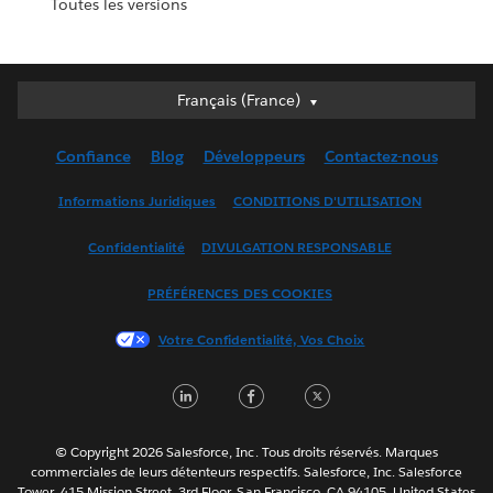
Toutes les versions
Français (France)
Français (France)
Deutsch
Confiance
Blog
Développeurs
Contactez-nous
English (UK)
English (US)
Informations Juridiques
CONDITIONS D'UTILISATION
Español
Confidentialité
DIVULGATION RESPONSABLE
Français (Canada)
Italiano
PRÉFÉRENCES DES COOKIES
日本語
Votre Confidentialité, Vos Choix
한국어
Nederlands
L
F
T
Português
i
a
w
Svenska
n
c
i
© Copyright 2026 Salesforce, Inc. Tous droits réservés. Marques
ไทย
commerciales de leurs détenteurs respectifs. Salesforce, Inc. Salesforce
k
e
t
Tower, 415 Mission Street, 3rd Floor, San Francisco, CA 94105, United States