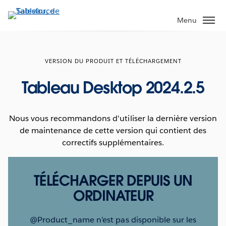
Aller
au
Menu
contenu
principal
VERSION DU PRODUIT ET TÉLÉCHARGEMENT
Tableau Desktop 2024.2.5
Nous vous recommandons d'utiliser la dernière version
de maintenance de cette version qui contient des
correctifs supplémentaires.
TÉLÉCHARGER DEPUIS UN
ORDINATEUR
@Product_name n’est pas disponible sur les