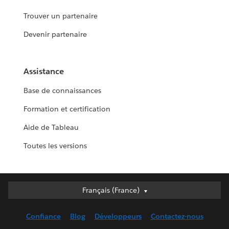
Trouver un partenaire
Devenir partenaire
Assistance
Base de connaissances
Formation et certification
Aide de Tableau
Toutes les versions
Français (France)
Français (France)
Deutsch
Confiance
Blog
Développeurs
Contactez-nous
English (UK)