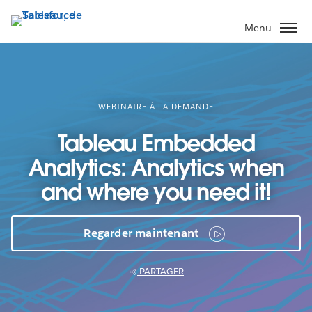
Aller
au
Menu
contenu
principal
WEBINAIRE À LA DEMANDE
Tableau Embedded
Analytics: Analytics when
and where you need it!
Regarder maintenant
PARTAGER