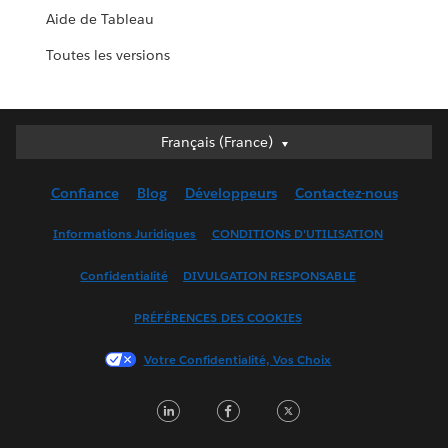
Aide de Tableau
Toutes les versions
Français (France)
Français (France)
Deutsch
Confiance
Blog
Développeurs
Contactez-nous
English (UK)
English (US)
Informations Juridiques
CONDITIONS D'UTILISATION
Español
Confidentialité
DIVULGATION RESPONSABLE
Français (Canada)
Italiano
PRÉFÉRENCES DES COOKIES
日本語
Votre Confidentialité, Vos Choix
한국어
Nederlands
LinkedIn
Facebook
Twitter
Português
Svenska