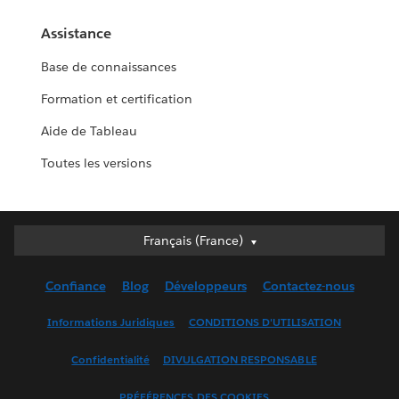
Assistance
Base de connaissances
Formation et certification
Aide de Tableau
Toutes les versions
Français (France)
Français (France)
Deutsch
Confiance
Blog
Développeurs
Contactez-nous
English (UK)
English (US)
Informations Juridiques
CONDITIONS D'UTILISATION
Español
Confidentialité
DIVULGATION RESPONSABLE
Français (Canada)
Italiano
PRÉFÉRENCES DES COOKIES