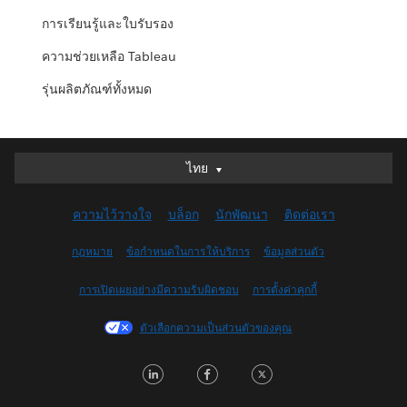
การเรียนรู้และใบรับรอง
ความช่วยเหลือ Tableau
รุ่นผลิตภัณฑ์ทั้งหมด
ไทย
ไทย
Deutsch
ความไว้วางใจ
บล็อก
นักพัฒนา
ติดต่อเรา
English (UK)
English (US)
กฎหมาย
ข้อกำหนดในการให้บริการ
ข้อมูลส่วนตัว
Español
การเปิดเผยอย่างมีความรับผิดชอบ
การตั้งค่าคุกกี้
Français (Canada)
Français (France)
ตัวเลือกความเป็นส่วนตัวของคุณ
Italiano
LinkedIn
Facebook
Twitter
日本語
한국어