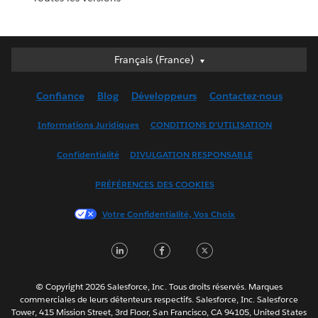
Français (France)
Français (France)
Deutsch
Confiance
Blog
Développeurs
Contactez-nous
English (UK)
English (US)
Informations Juridiques
CONDITIONS D'UTILISATION
Español
Confidentialité
DIVULGATION RESPONSABLE
Français (Canada)
Italiano
PRÉFÉRENCES DES COOKIES
日本語
Votre Confidentialité, Vos Choix
한국어
Nederlands
LinkedIn
Facebook
Twitter
Português
Svenska
© Copyright 2026 Salesforce, Inc. Tous droits réservés. Marques
ไทย
commerciales de leurs détenteurs respectifs. Salesforce, Inc. Salesforce
Tower, 415 Mission Street, 3rd Floor, San Francisco, CA 94105, United States
简体中文