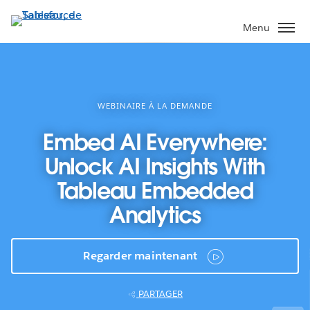
Aller
au
Menu
contenu
principal
WEBINAIRE À LA DEMANDE
Embed AI Everywhere:
Unlock AI Insights With
Tableau Embedded
Analytics
Regarder maintenant
PARTAGER