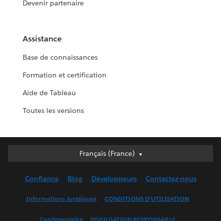
Devenir partenaire
Assistance
Base de connaissances
Formation et certification
Aide de Tableau
Toutes les versions
Français (France)
Français (France)
Deutsch
Confiance
Blog
Développeurs
Contactez-nous
English (UK)
English (US)
Informations Juridiques
CONDITIONS D'UTILISATION
Español
Confidentialité
DIVULGATION RESPONSABLE