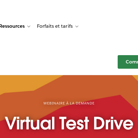
Ressources
Forfaits et tarifs
or Témoignages clients
e sub-navigation for Solutions
Toggle sub-navigation for Ressources
Toggle sub-navigation for Forfaits e
Comm
WEBINAIRE À LA DEMANDE
Virtual Test Drive