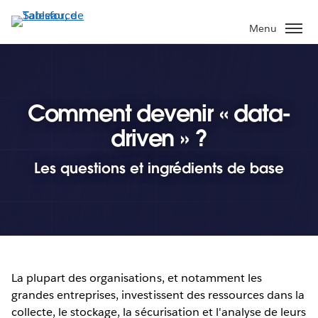
Aller
au
Menu
contenu
principal
Comment devenir « data-
driven » ?
Les questions et ingrédients de base
La plupart des organisations, et notamment les
grandes entreprises, investissent des ressources dans la
collecte, le stockage, la sécurisation et l'analyse de leurs