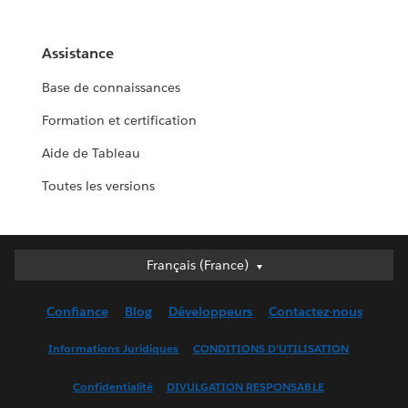
Assistance
Base de connaissances
Formation et certification
Aide de Tableau
Toutes les versions
Français (France)
Français (France)
Deutsch
Confiance
Blog
Développeurs
Contactez-nous
English (UK)
English (US)
Informations Juridiques
CONDITIONS D'UTILISATION
Español
Confidentialité
DIVULGATION RESPONSABLE
Français (Canada)