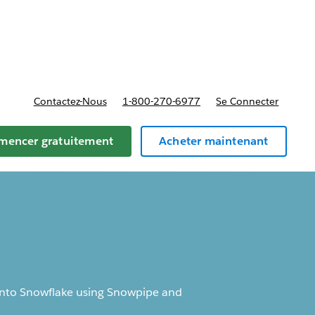
t tarifs
Contactez-Nous
1-800-270-6977
Se Connecter
encer gratuitement
Acheter maintenant
 into Snowflake using Snowpipe and