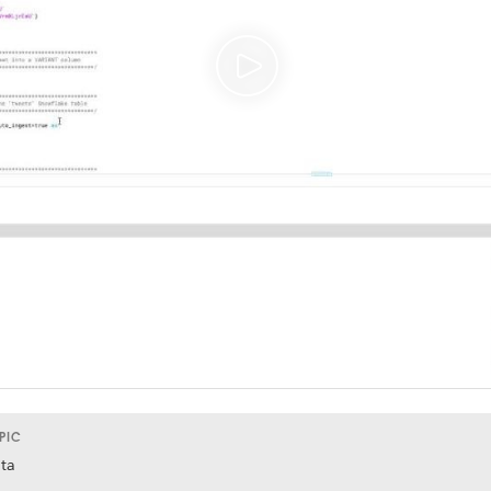
PIC
ta