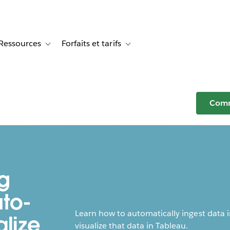
Ressources
Forfaits et tarifs
or Témoignages clients
e sub-navigation for Solutions
Toggle sub-navigation for Ressources
Toggle sub-navigation for Forfaits e
Comm
g
uto-
Learn how to automatically ingest data
alize
visualize that data in Tableau.