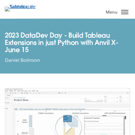
Aller
au
Menu
contenu
principal
2023 DataDev Day - Build Tableau
Extensions in just Python with Anvil X-
June 15
Daniel Bolinson