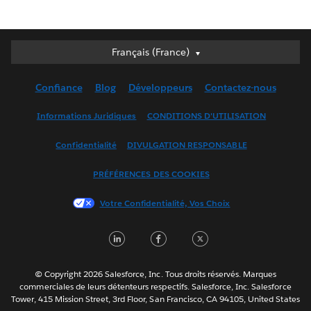
Français (France)
Français (France)
Deutsch
Confiance
Blog
Développeurs
Contactez-nous
English (UK)
English (US)
Informations Juridiques
CONDITIONS D'UTILISATION
Español
Confidentialité
DIVULGATION RESPONSABLE
Français (Canada)
Italiano
PRÉFÉRENCES DES COOKIES
日本語
Votre Confidentialité, Vos Choix
한국어
Nederlands
LinkedIn
Facebook
Twitter
Português
Svenska
© Copyright 2026 Salesforce, Inc. Tous droits réservés. Marques
ไทย
commerciales de leurs détenteurs respectifs. Salesforce, Inc. Salesforce
Tower, 415 Mission Street, 3rd Floor, San Francisco, CA 94105, United States
简体中文