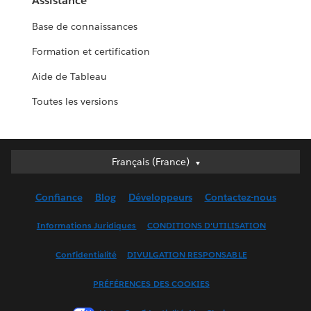
Assistance
Base de connaissances
Formation et certification
Aide de Tableau
Toutes les versions
Français (France)
Français (France)
Deutsch
Confiance
Blog
Développeurs
Contactez-nous
English (UK)
English (US)
Informations Juridiques
CONDITIONS D'UTILISATION
Español
Confidentialité
DIVULGATION RESPONSABLE
Français (Canada)
Italiano
PRÉFÉRENCES DES COOKIES
日本語