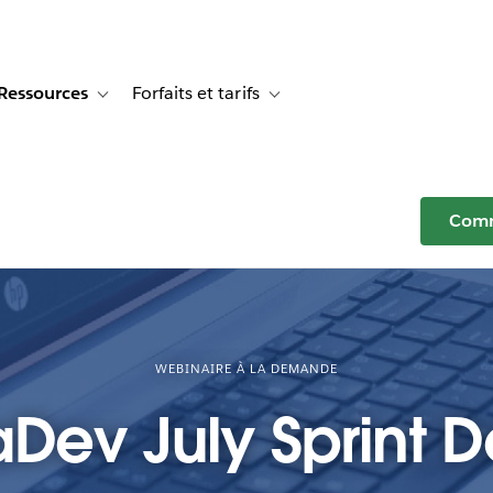
Ressources
Forfaits et tarifs
or Témoignages clients
e sub-navigation for Solutions
Toggle sub-navigation for Ressources
Toggle sub-navigation for Forfaits e
Comm
WEBINAIRE À LA DEMANDE
Dev July Sprint