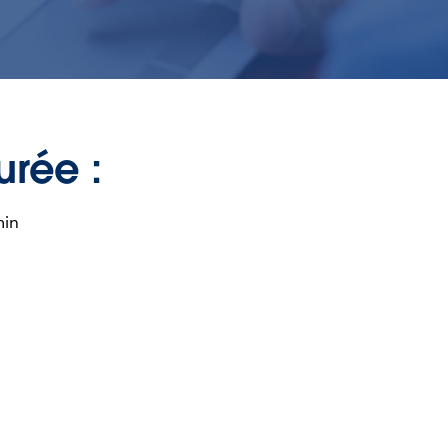
urée :
min