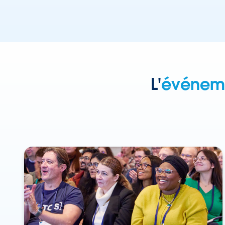
L'
événeme