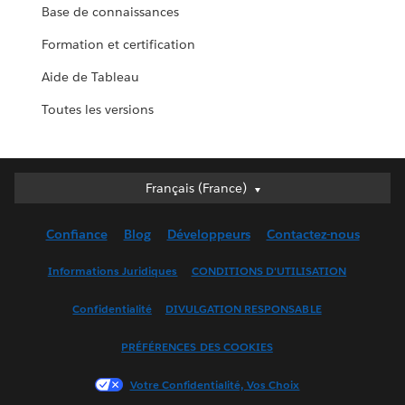
Base de connaissances
Formation et certification
Aide de Tableau
Toutes les versions
Français (France)
Français (France)
Deutsch
Confiance
Blog
Développeurs
Contactez-nous
English (UK)
English (US)
Informations Juridiques
CONDITIONS D'UTILISATION
Español
Confidentialité
DIVULGATION RESPONSABLE
Français (Canada)
Italiano
PRÉFÉRENCES DES COOKIES
日本語
Votre Confidentialité, Vos Choix
한국어