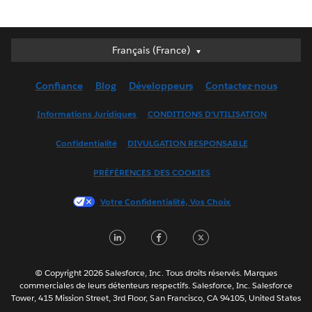
Français (France)
Français (France)
Deutsch
Confiance
Blog
Développeurs
Contactez-nous
English (UK)
English (US)
Informations Juridiques
CONDITIONS D'UTILISATION
Español
Confidentialité
DIVULGATION RESPONSABLE
Français (Canada)
Italiano
PRÉFÉRENCES DES COOKIES
日本語
Votre Confidentialité, Vos Choix
한국어
Nederlands
LinkedIn
Facebook
Twitter
Português
Svenska
© Copyright 2026 Salesforce, Inc. Tous droits réservés. Marques
ไทย
commerciales de leurs détenteurs respectifs. Salesforce, Inc. Salesforce
Tower, 415 Mission Street, 3rd Floor, San Francisco, CA 94105, United States
简体中文