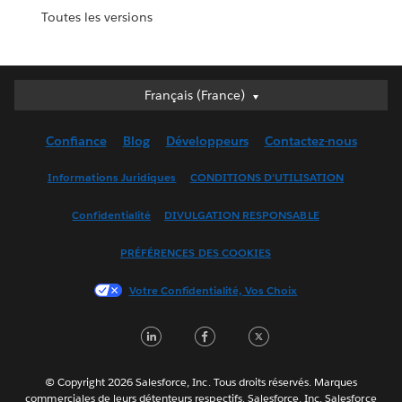
Toutes les versions
Français (France)
Français (France)
Deutsch
Confiance
Blog
Développeurs
Contactez-nous
English (UK)
English (US)
Informations Juridiques
CONDITIONS D'UTILISATION
Español
Confidentialité
DIVULGATION RESPONSABLE
Français (Canada)
Italiano
PRÉFÉRENCES DES COOKIES
日本語
Votre Confidentialité, Vos Choix
한국어
Nederlands
LinkedIn
Facebook
Twitter
Português
Svenska
© Copyright 2026 Salesforce, Inc. Tous droits réservés. Marques
ไทย
commerciales de leurs détenteurs respectifs. Salesforce, Inc. Salesforce