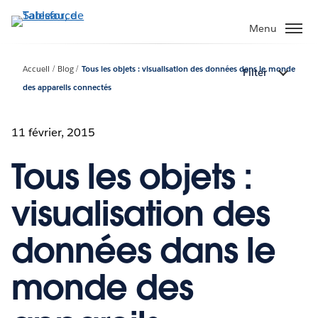
Aller
au
Menu
contenu
principal
Accueil
Blog
Tous les objets : visualisation des données dans le monde
Filter
des appareils connectés
11 février, 2015
Tous les objets :
visualisation des
données dans le
monde des