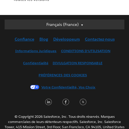
Français (France)
Français (France)
Deutsch
Confiance
Blog
Développeurs
Contactez-nous
English (UK)
English (US)
Informations Juridiques
CONDITIONS D'UTILISATION
Español
Confidentialité
DIVULGATION RESPONSABLE
Français (Canada)
Italiano
PRÉFÉRENCES DES COOKIES
日本語
Votre Confidentialité, Vos Choix
한국어
Nederlands
LinkedIn
Facebook
Twitter
Português
Svenska
© Copyright 2026 Salesforce, Inc. Tous droits réservés. Marques
ไทย
commerciales de leurs détenteurs respectifs. Salesforce, Inc. Salesforce
Tower, 415 Mission Street, 3rd Floor, San Francisco, CA 94105, United States
简体中文